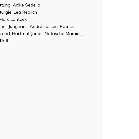
ttung: Anike Sedello
urgie: Lea Redlich
 Marc Lontzek
iner Junghans, André Lassen, Patrick
brand, Hartmut Jonas, Natascha Mamier,
 Roth