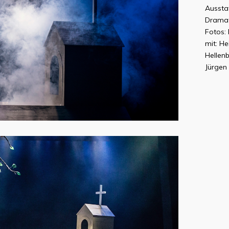
Aussta
Dramat
Fotos:
mit: He
Hellen
Jürgen